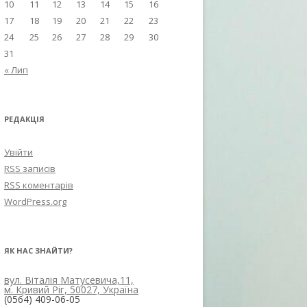
10
11
12
13
14
15
16
17
18
19
20
21
22
23
24
25
26
27
28
29
30
31
« Лип
РЕДАКЦІЯ
Увійти
RSS
записів
RSS
коментарів
WordPress.org
ЯК НАС ЗНАЙТИ?
вул. Віталія Матусевича,11,
м. Кривий Ріг, 50027, Україна
(0564) 409-06-05