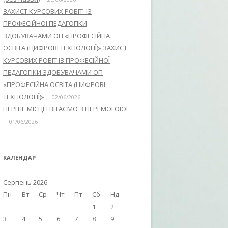
ЗАХИСТ КУРСОВИХ РОБІТ ІЗ
ПРОФЕСІЙНОЇ ПЕДАГОГІКИ
ЗДОБУВАЧАМИ ОП «ПРОФЕСІЙНА
ОСВІТА (ЦИФРОВІ ТЕХНОЛОГІЇ)» ЗАХИСТ
КУРСОВИХ РОБІТ ІЗ ПРОФЕСІЙНОЇ
ПЕДАГОГІКИ ЗДОБУВАЧАМИ ОП
«ПРОФЕСІЙНА ОСВІТА (ЦИФРОВІ
ТЕХНОЛОГІЇ)»
02/06/2026
ПЕРШЕ МІСЦЕ! ВІТАЄМО З ПЕРЕМОГОЮ!
01/06/2026
КАЛЕНДАР
Серпень 2026
Пн
Вт
Ср
Чт
Пт
Сб
Нд
1
2
3
4
5
6
7
8
9