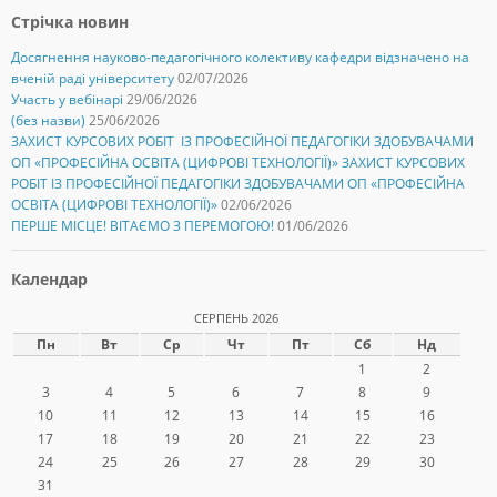
T
F
w
a
Стрічка новин
i
c
t
e
t
b
Досягнення науково-педагогічного колективу кафедри відзначено на
e
o
вченій раді університету
02/07/2026
r
o
(
k
Участь у вебінарі
29/06/2026
В
(
(без назви)
25/06/2026
і
В
д
і
ЗАХИСТ КУРСОВИХ РОБІТ ІЗ ПРОФЕСІЙНОЇ ПЕДАГОГІКИ ЗДОБУВАЧАМИ
к
д
р
к
ОП «ПРОФЕСІЙНА ОСВІТА (ЦИФРОВІ ТЕХНОЛОГІЇ)» ЗАХИСТ КУРСОВИХ
и
р
РОБІТ ІЗ ПРОФЕСІЙНОЇ ПЕДАГОГІКИ ЗДОБУВАЧАМИ ОП «ПРОФЕСІЙНА
в
и
а
в
ОСВІТА (ЦИФРОВІ ТЕХНОЛОГІЇ)»
02/06/2026
є
а
ПЕРШЕ МІСЦЕ! ВІТАЄМО З ПЕРЕМОГОЮ!
01/06/2026
т
є
ь
т
с
ь
я
с
Календар
у
я
н
у
о
н
СЕРПЕНЬ 2026
в
о
о
в
Пн
Вт
Ср
Чт
Пт
Сб
Нд
м
о
у
м
1
2
в
у
і
в
3
4
5
6
7
8
9
к
і
н
к
10
11
12
13
14
15
16
і
н
17
18
19
20
21
22
23
)
і
)
24
25
26
27
28
29
30
31