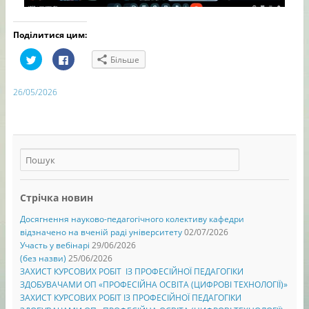
Поділитися цим:
C
C
Більше
l
l
i
i
c
c
k
k
26/05/2026
t
t
o
o
s
s
h
h
a
a
r
r
e
e
o
o
n
n
T
F
w
a
i
c
Стрічка новин
t
e
t
b
e
o
Досягнення науково-педагогічного колективу кафедри
r
o
(
k
відзначено на вченій раді університету
02/07/2026
В
(
Участь у вебінарі
29/06/2026
і
В
д
і
(без назви)
25/06/2026
к
д
ЗАХИСТ КУРСОВИХ РОБІТ ІЗ ПРОФЕСІЙНОЇ ПЕДАГОГІКИ
р
к
и
р
ЗДОБУВАЧАМИ ОП «ПРОФЕСІЙНА ОСВІТА (ЦИФРОВІ ТЕХНОЛОГІЇ)»
в
и
а
в
ЗАХИСТ КУРСОВИХ РОБІТ ІЗ ПРОФЕСІЙНОЇ ПЕДАГОГІКИ
є
а