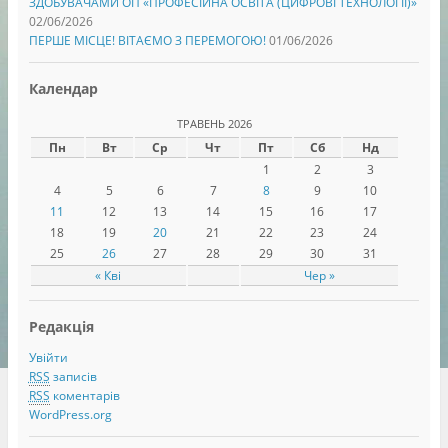
ЗДОБУВАЧАМИ ОП «ПРОФЕСІЙНА ОСВІТА (ЦИФРОВІ ТЕХНОЛОГІЇ)»
т
є
ь
т
02/06/2026
с
ь
ПЕРШЕ МІСЦЕ! ВІТАЄМО З ПЕРЕМОГОЮ!
01/06/2026
я
с
у
я
н
у
о
н
Календар
в
о
о
в
м
о
ТРАВЕНЬ 2026
у
м
в
у
Пн
Вт
Ср
Чт
Пт
Сб
Нд
і
в
к
і
1
2
3
н
к
і
н
4
5
6
7
8
9
10
)
і
)
11
12
13
14
15
16
17
18
19
20
21
22
23
24
25
26
27
28
29
30
31
« Кві
Чер »
Редакція
Увійти
RSS
записів
RSS
коментарів
WordPress.org