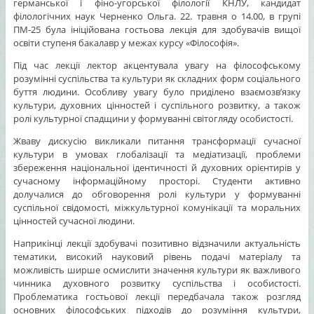
германської і фіно-угорської філології КНЛУ, кандидат
філологічних наук Черненко Ольга. 22. травня о 14.00, в групі
ПМ-25 була ініційована гостьова лекція для здобувачів вищої
освіти ступеня бакалавр у межах курсу «Філософія».
Під час лекції лектор акцентувала увагу на філософському
розумінні суспільства та культури як складних форм соціального
буття людини. Особливу увагу було приділено взаємозв’язку
культури, духовних цінностей і суспільного розвитку, а також
ролі культурної спадщини у формуванні світогляду особистості.
Жваву дискусію викликали питання трансформації сучасної
культури в умовах глобалізації та медіатизації, проблеми
збереження національної ідентичності й духовних орієнтирів у
сучасному інформаційному просторі. Студенти активно
долучалися до обговорення ролі культури у формуванні
суспільної свідомості, міжкультурної комунікації та моральних
цінностей сучасної людини.
Наприкінці лекції здобувачі позитивно відзначили актуальність
тематики, високий науковий рівень подачі матеріалу та
можливість ширше осмислити значення культури як важливого
чинника духовного розвитку суспільства і особистості.
Проблематика гостьової лекції передбачала також розгляд
основних філософських підходів до розуміння культури,